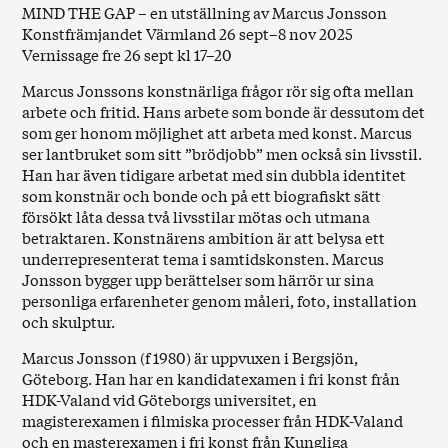
MIND THE GAP – en utställning av Marcus Jonsson
Konstfrämjandet Värmland 26 sept–8 nov 2025
Vernissage fre 26 sept kl 17–20
Marcus Jonssons konstnärliga frågor rör sig ofta mellan
arbete och fritid. Hans arbete som bonde är dessutom det
som ger honom möjlighet att arbeta med konst. Marcus
ser lantbruket som sitt ”brödjobb” men också sin livsstil.
Han har även tidigare arbetat med sin dubbla identitet
som konstnär och bonde och på ett biografiskt sätt
försökt låta dessa två livsstilar mötas och utmana
betraktaren. Konstnärens ambition är att belysa ett
underrepresenterat tema i samtidskonsten. Marcus
Jonsson bygger upp berättelser som härrör ur sina
personliga erfarenheter genom måleri, foto, installation
och skulptur.
Marcus Jonsson (f 1980) är uppvuxen i Bergsjön,
Göteborg. Han har en kandidatexamen i fri konst från
HDK-Valand vid Göteborgs universitet, en
magisterexamen i filmiska processer från HDK-Valand
och en masterexamen i fri konst från Kungliga