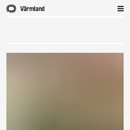
A
Värmland
2
Hem
Aktuellt
Projekt
Om
Kontakt