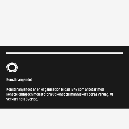
B
Konstfrämjandet
Konstfrämjandet är en organisation bildad 1947 som arbetar med
konstbildning och med att föra ut konst till människor i deras vardag. Vi
verkar i hela Sverige.
Om
Kontakt
Om distriktet
Facebook
Konstfrämjandets galleri
Instagram